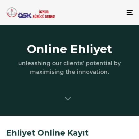
To
na
Online Ehliyet
unleashing our clients’ potential by
maximising the innovation.
Ehliyet Online Kayıt