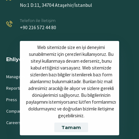
No:1 D:11, 34704 Ataşehir/İstanbul
Telefon ile İletişim
+90 216 572 44 80
Web sitemizde size en iyi deneyimi
sunabilmemiz için çerezleri kullanıyoruz. Bu
Ehliyet
Sürücü Kursu
siteyi kullanmaya devam ederseniz, bunu
kabul ettiğinizi varsayarız. Web sitemizde
sizlerden bazı bilgiler istenilerek bazı form
Management
Company
alanlarımız bulunmaktadır. Bunları biz mail
adresimiz aracılığı ile alıyor ve sizlere gerekli
Reporting
Careers
dönüşlerimizi sağlıyoruz. Bu bilgilerinizin
Press
Press media
paylaşımını istemiyorsanız lütfen formlarımızı
doldurmayınız ve doğrudan bizimle iletişime
Company
Our Blog
geçebilirsiniz.
Careers
Tamam